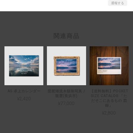
通報する
関連商品
A5 卓上カレンダー
琵琶湖流木額装写真 /
【送料無料】POCKET
龍雲(長浜市)
SIZE CATALOG 「た
¥2,420
だそこにあるもの 図
¥77,000
録」
¥2,800